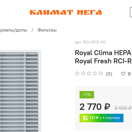
ериалы/допы
Фильтры
арт.
RCI-RFS H11
Royal Clima HEPA
Royal Fresh RCI
(0)
В
-11%
2 770 ₽
3 100 ₽
727 ₽
x 4
платежа