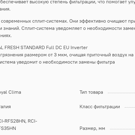
беспечивает высокую степень фильтрации, что помогает ул
ания.
в современных сплит-системах. Они эффективно очищают пр
 и знаний. Сплит-система уведомляет о необходимости зам
ниях.
L FRESH STANDARD Full DC EU Inverter
грязнения размером от 3 мкм, очищая приточный воздух на
система уведомит о необходимости замены фильтра
yal Clima
Тип товара
талия
Класс фильтрации
CI-RFS28HN, RCI-
FS35HN
Размер, мм