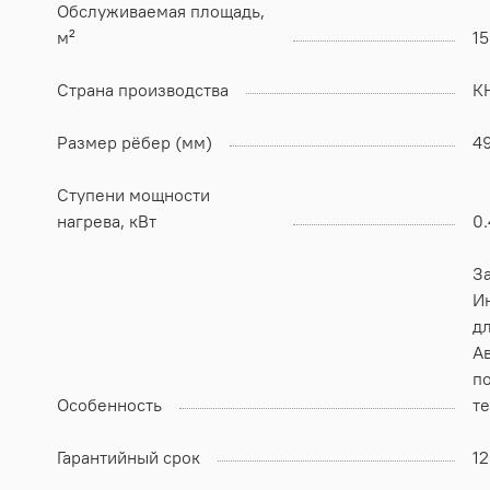
Обслуживаемая площадь,
м²
15
Страна производства
К
Размер рёбер (мм)
4
Ступени мощности
нагрева, кВт
0.
За
Ин
д
А
п
Особенность
т
Гарантийный срок
1