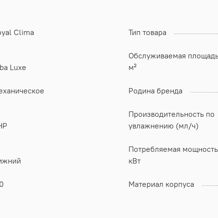
yal Clima
Тип товара
Обслуживаемая площадь
ba Luxe
м²
еханическое
Родина бренда
Производительность по
НР
увлажнению (мл/ч)
Потребляемая мощность
ижний
кВт
0
Материал корпуса