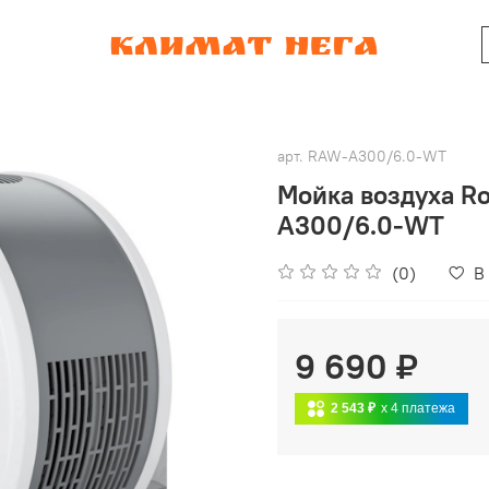
арт.
RAW-A300/6.0-WT
Мойка воздуха Ro
A300/6.0-WT
(0)
В
9 690 ₽
2 543 ₽
x 4
платежа