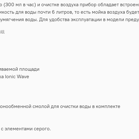
(300 мл в час) и очистке воздуха прибор обладает встрое
ость для воды почти 6 литров, то есть мойка воздуха буде
 умягчения воды. Для удобства эксплуатации в модели пред
ll
живаемой площади
ха Ionic Wave
с ионообменной смолой для очистки воды в комплекте
 с элементами серого.