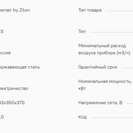
enair by Zilon
Тип товара
ES
Тип
Минимальный расход
оссия
воздуха прибора (м3/ч)
ержавеющая сталь
Гарантийный срок
Номинальная мощность,
лектричество
кВт
33x350x370
Напряжение сети, В
,0
Код