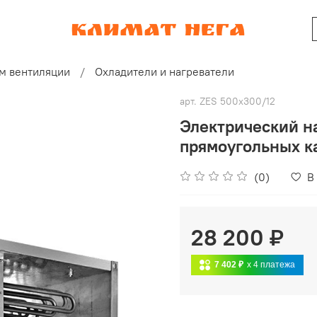
м вентиляции
Охладители и нагреватели
арт.
ZES 500x300/12
Электрический на
прямоугольных к
(0)
В
28 200 ₽
7 402 ₽
x 4
платежа