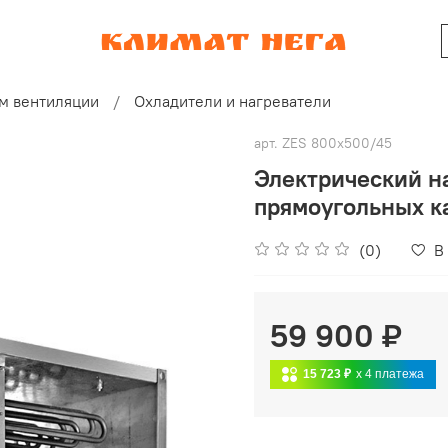
м вентиляции
Охладители и нагреватели
арт.
ZES 800x500/45
Электрический на
прямоугольных к
(0)
В
59 900 ₽
15 723 ₽
x 4
платежа