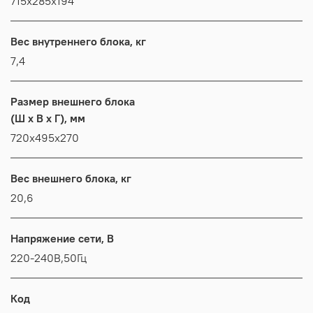
715x285x194
Вес внутреннего блока, кг
7,4
Размер внешнего блока
(Ш x В x Г), мм
720x495x270
Вес внешнего блока, кг
20,6
Напряжение сети, В
220-240В,50Гц
Код