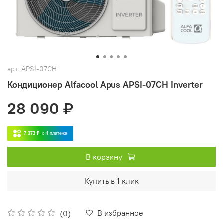
арт.
APSI-07CH
Кондиционер Alfacool Apus APSI-07CH Inverter
28 090 ₽
7 373 ₽
x 4
платежа
В корзину
Купить в 1 клик
В избранное
(0)