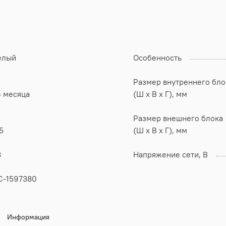
елый
Особенность
Размер внутреннего бло
4 месяца
(Ш x В x Г), мм
Размер внешнего блока
5
(Ш x В x Г), мм
3
Напряжение сети, В
С-1597380
Информация