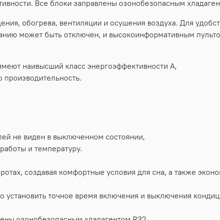
тивности. Все блоки заправлены озонобезопасным хладаген
ния, обогрева, вентиляции и осушения воздуха. Для удобс
нию может быть отключен, и высокоинформативным пульто
имеют наивысший класс энергоэффективности А,
ю производительность.
ей не виден в выключенном состоянии,
работы и температуру.
ротах, создавая комфортные условия для сна, а также экон
о установить точное время включения и выключения кондиц
лены озонобезопасным хладагентом R32.