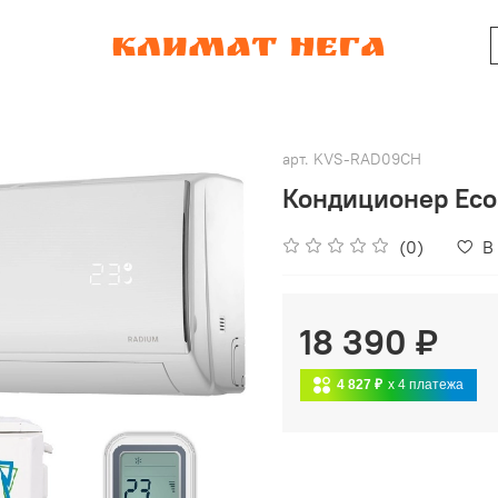
арт.
KVS-RAD09CH
Кондиционер Eco
(0)
В
18 390 ₽
4 827 ₽
x 4
платежа