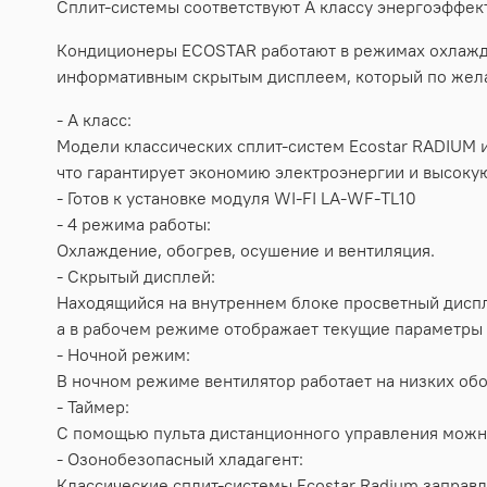
Сплит-системы соответствуют А классу энергоэффек
Кондиционеры ECOSTAR работают в режимах охлажде
информативным скрытым дисплеем, который по жела
- А класс:
Модели классических сплит-систем Ecostar RADIUM 
что гарантирует экономию электроэнергии и высоку
- Готов к установке модуля WI-FI LA-WF-TL10
- 4 режима работы:
Охлаждение, обогрев, осушение и вентиляция.
- Скрытый дисплей:
Находящийся на внутреннем блоке просветный диспл
а в рабочем режиме отображает текущие параметры 
- Ночной режим:
В ночном режиме вентилятор работает на низких обо
- Таймер:
С помощью пульта дистанционного управления можн
- Озонобезопасный хладагент:
Классические сплит-системы Ecostar Radium заправ