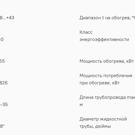
8...+43
Диапазон t на обогрев, °
Класс
40
энергоэффективности
65
Мощность обогрева, кВт
Мощность потребления
.826
при обогреве, кВт
Длина трубопровода max
4-35
м
Диаметр жидкостной
8"
трубы, дюймы