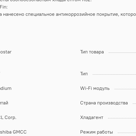
Fin:
 нанесено специальное антикоррозийное покрытие, которое
ostar
Тип товара
7
Тип
adium
Wi-Fi модуль
итай
Страна производства
L Corp.
Хладагент
oshiba GMCC
Режим работы