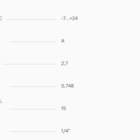
C
-7...+24
А
2,7
0,748
,
15
1/4"