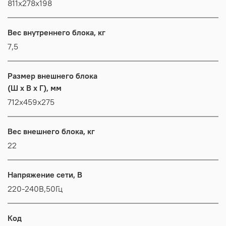
811x278x198
Вес внутреннего блока, кг
7,5
Размер внешнего блока
(Ш x В x Г), мм
712x459x275
Вес внешнего блока, кг
22
Напряжение сети, В
220-240В,50Гц
Код