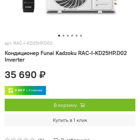
арт.
RAC-I-KD25HP.D02
Кондиционер Funai Kadzoku RAC-I-KD25HP.D02
Inverter
35 690 ₽
9 368 ₽
x 4
платежа
В корзину
Купить в 1 клик
В избранное