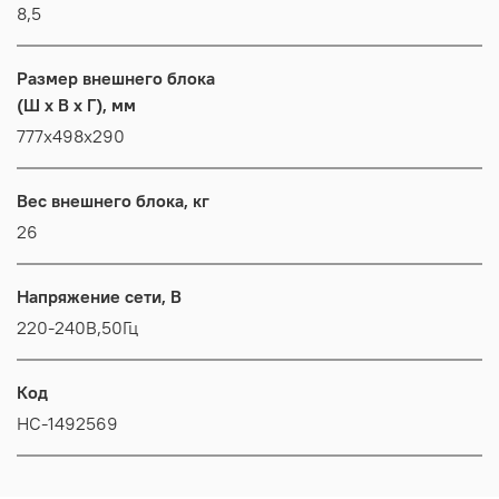
8,5
Размер внешнего блока
(Ш x В x Г), мм
777x498x290
Вес внешнего блока, кг
26
Напряжение сети, В
220-240В,50Гц
Код
НС-1492569