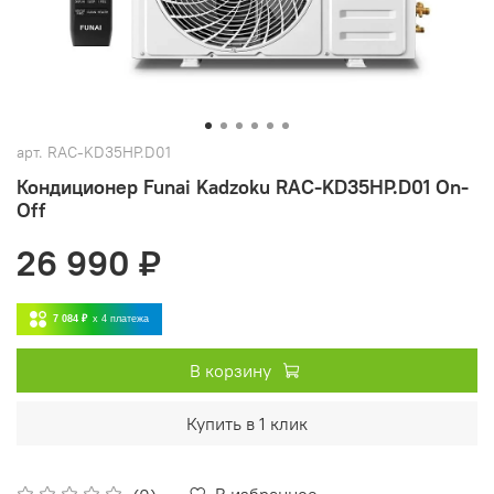
арт.
RAC-KD35HP.D01
Кондиционер Funai Kadzoku RAC-KD35HP.D01 On-
Off
26 990 ₽
7 084 ₽
x 4
платежа
В корзину
Купить в 1 клик
В избранное