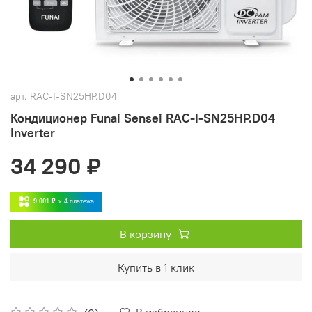
арт.
RAC-I-SN25HP.D04
Кондиционер Funai Sensei RAC-I-SN25HP.D04
Inverter
34 290 ₽
9 001 ₽
x 4
платежа
В корзину
Купить в 1 клик
В избранное