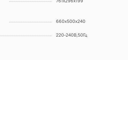
761x296x199
660x500x240
220-240В,50Гц