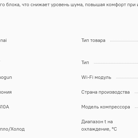
 блока, что снижает уровень шума, повышая комфорт при 
nai
Тип товара
7
Тип
hogun
Wi-Fi модуль
пония
Страна производства
410A
Модель компрессора
Диапазон t на
епло/Холод
охлаждение, °C