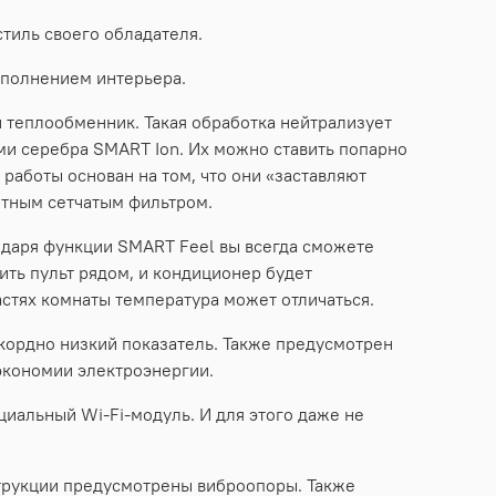
тиль своего обладателя.
ополнением интерьера.
 теплообменник. Такая обработка нейтрализует
ами серебра SMART Ion. Их можно ставить попарно
 работы основан на том, что они «заставляют
ртным сетчатым фильтром.
одаря функции SMART Feel вы всегда сможете
ть пульт рядом, и кондиционер будет
частях комнаты температура может отличаться.
екордно низкий показатель. Также предусмотрен
экономии электроэнергии.
иальный Wi-Fi-модуль. И для этого даже не
трукции предусмотрены виброопоры. Также