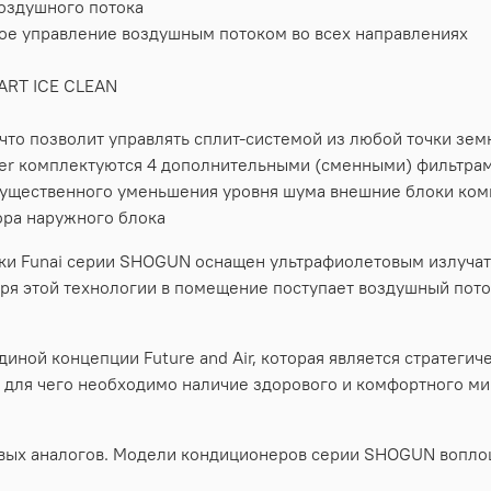
оздушного потока
ое управление воздушным потоком во всех направлениях
ART ICE CLEAN
 что позволит управлять сплит-системой из любой точки зем
ter комплектуются 4 дополнительными (сменными) фильтра
существенного уменьшения уровня шума внешние блоки ко
ра наружного блока
и Funai серии SHOGUN оснащен ультрафиолетовым излучат
аря этой технологии в помещение поступает воздушный пото
иной концепции Future and Air, которая является стратеги
, для чего необходимо наличие здорового и комфортного ми
вых аналогов. Модели кондиционеров серии SHOGUN воплощ