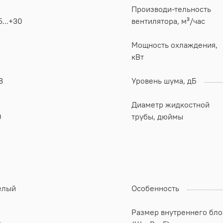
Производи-тельность
5...+30
вентилятора, м³/час
Мощность охлаждения,
кВт
8
Уровень шума, дБ
Диаметр жидкостной
0
трубы, дюймы
елый
Особенность
Размер внутреннего бло