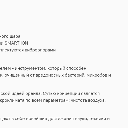
ного шара
ми SMART ION
мплектуются виброопорами
елем - инструментом, который способен
к, очищенный от вредоносных бактерий, микробов и
ческой идеей бренда. Сутью концепции является
кроклимата по всем параметрам: чистота воздуха,
ают в себе новейшие достижения науки, техники и