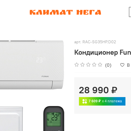
арт.
RAC-SG35HP.D02
Кондиционер Fun
(0)
В
28 990 ₽
7 609 ₽
x 4
платежа