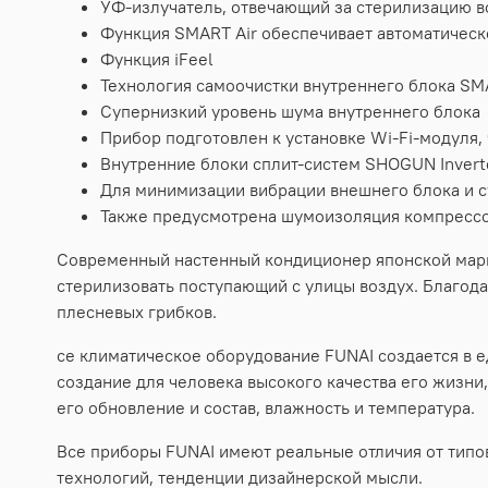
УФ-излучатель, отвечающий за стерилизацию в
Функция SMART Air обеспечивает автоматическ
Функция iFeel
Технология самоочистки внутреннего блока SM
Супернизкий уровень шума внутреннего блока
Прибор подготовлен к установке Wi-Fi-модуля,
Внутренние блоки сплит-систем SHOGUN Inver
Для минимизации вибрации внешнего блока и 
Также предусмотрена шумоизоляция компрессо
Современный настенный кондиционер японской марк
стерилизовать поступающий с улицы воздух. Благод
плесневых грибков.
се климатическое оборудование FUNAI создается в ед
создание для человека высокого качества его жизни
его обновление и состав, влажность и температура.
Все приборы FUNAI имеют реальные отличия от типо
технологий, тенденции дизайнерской мысли.