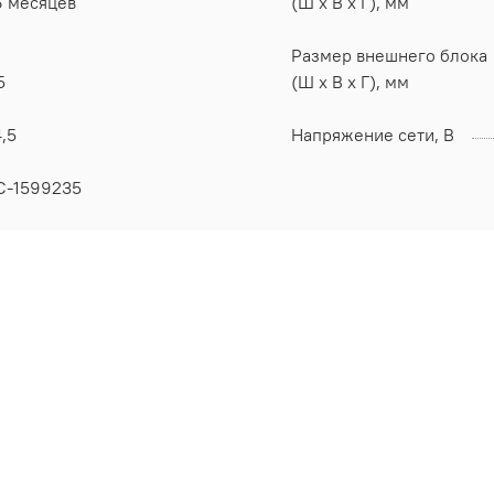
6 месяцев
(Ш x В x Г), мм
Размер внешнего блока
5
(Ш x В x Г), мм
,5
Напряжение сети, В
С-1599235