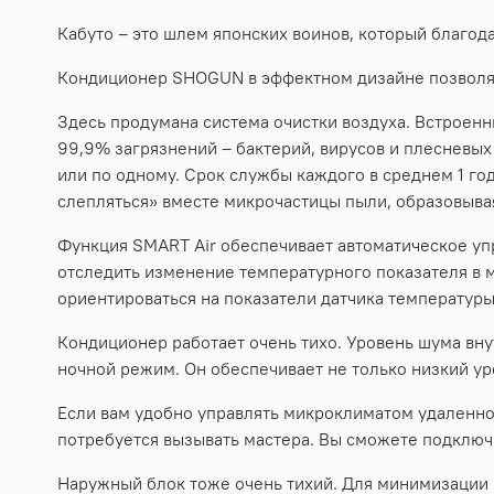
Кабуто – это шлем японских воинов, который благод
Кондиционер SHOGUN в эффектном дизайне позволят
Здесь продумана система очистки воздуха. Встроен
99,9% загрязнений – бактерий, вирусов и плесневых
или по одному. Срок службы каждого в среднем 1 год
слепляться» вместе микрочастицы пыли, образовыва
Функция SMART Air обеспечивает автоматическое уп
отследить изменение температурного показателя в 
ориентироваться на показатели датчика температуры,
Кондиционер работает очень тихо. Уровень шума вну
ночной режим. Он обеспечивает не только низкий у
Если вам удобно управлять микроклиматом удаленно
потребуется вызывать мастера. Вы сможете подключ
Наружный блок тоже очень тихий. Для минимизации