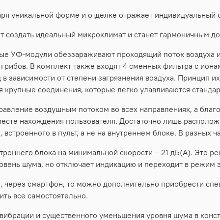
аря уникальной форме и отделке отражает индивидуальный с
 создать идеальный микроклимат и станет гармоничным д
ные УФ-модули обеззараживают проходящий поток воздуха и
 грибов. В комплект также входят 4 сменных фильтра с ион
 в зависимости от степени загрязнения воздуха. Принцип их
я крупные соединения, которые легко улавливаются станда
равление воздушным потоком во всех направлениях, а благ
месте нахождения пользователя. Достаточно лишь расположи
 встроенного в пульт, а не на внутреннем блоке. В разных 
треннего блока на минимальной скорости – 21 дБ(А). Это р
ровень шума, но отключает индикацию и переходит в режим 
, через смартфон, то можно дополнительно приобрести спец
ить все самостоятельно.
 вибрации и существенного уменьшения уровня шума в конс