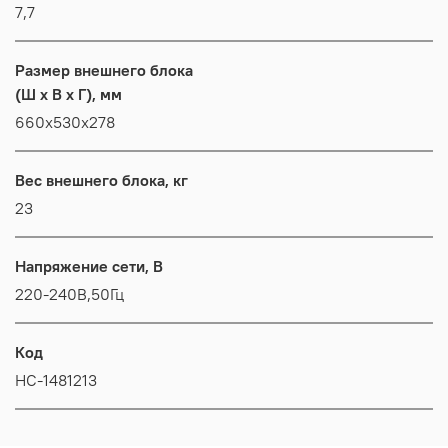
7,7
Размер внешнего блока
(Ш x В x Г), мм
660x530x278
Вес внешнего блока, кг
23
Напряжение сети, В
220-240В,50Гц
Код
НС-1481213