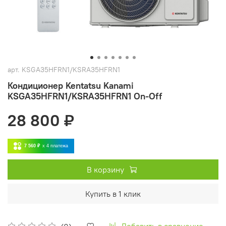
арт.
KSGA35HFRN1/KSRA35HFRN1
Кондиционер Kentatsu Kanami
KSGA35HFRN1/KSRA35HFRN1 On-Off
28 800 ₽
7 560 ₽
x 4
платежа
В корзину
Купить в 1 клик
Добавить в сравнение