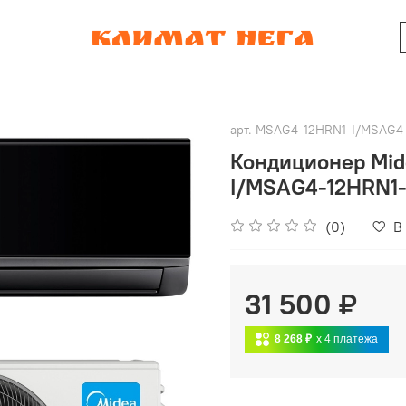
арт.
MSAG4-12HRN1-I/MSAG4
Кондиционер Mid
I/MSAG4-12HRN1-
(0)
В
31 500 ₽
8 268 ₽
x 4
платежа