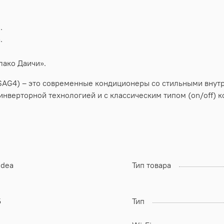
.
.
лако Даичи».
AG4) – это современные кондиционеры со стильными внут
инверторной технологией и с классическим типом (on/off)
idea
Тип товара
5
Тип