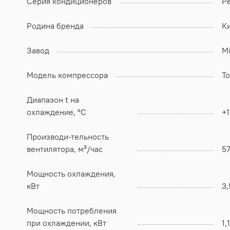
Серия кондиционеров
P
Родина бренда
К
Завод
Mi
Модель компрессора
T
Диапазон t на
охлаждение, °C
+1
Производи-тельность
вентилятора, м³/час
5
Мощность охлаждения,
кВт
3,
Мощность потребления
при охлаждении, кВт
1,1