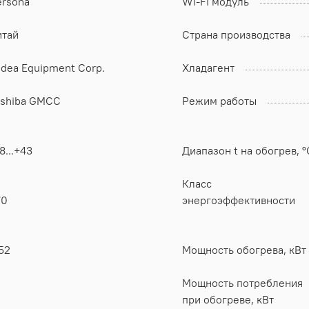
ersona
Wi-Fi модуль
итай
Страна производства
dea Equipment Corp.
Хладагент
oshiba GMCC
Режим работы
8...+43
Диапазон t на обогрев, °
Класс
70
энергоэффективности
52
Мощность обогрева, кВт
Мощность потребления
при обогреве, кВт