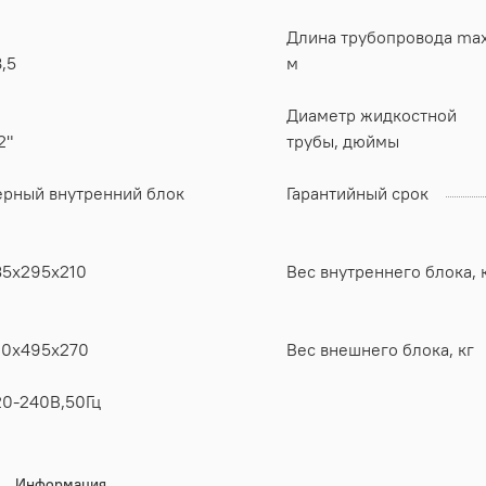
Длина трубопровода max
,5
м
Диаметр жидкостной
2"
трубы, дюймы
ерный внутренний блок
Гарантийный срок
35х295х210
Вес внутреннего блока, 
20х495х270
Вес внешнего блока, кг
20-240В,50Гц
Информация