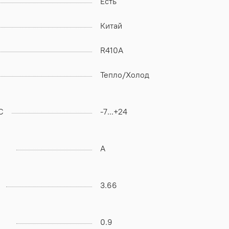
Есть
Китай
R410A
Тепло/Холод
C
-7...+24
А
3.66
0.9