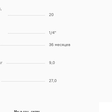
,
20
1/4"
36 месяцев
кг
9,0
27,0
Мы в соц. сетях