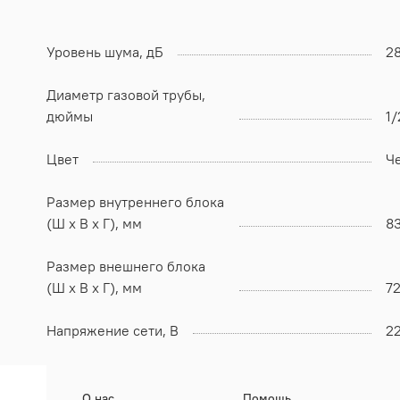
Уровень шума, дБ
28
Диаметр газовой трубы,
дюймы
1/
Цвет
Ч
Размер внутреннего блока
(Ш x В x Г), мм
8
Размер внешнего блока
(Ш x В x Г), мм
7
Напряжение сети, В
2
О нас
Помощь