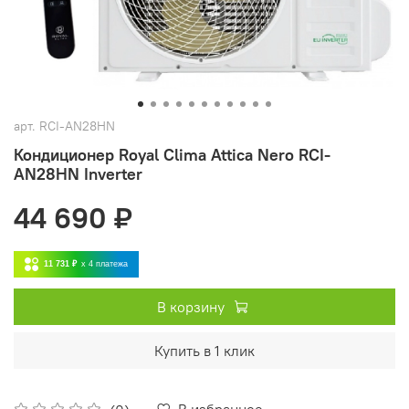
арт.
RCI-AN28HN
Кондиционер Royal Clima Attica Nero RCI-
AN28HN Inverter
44 690 ₽
11 731 ₽
x 4
платежа
В корзину
Купить в 1 клик
В избранное