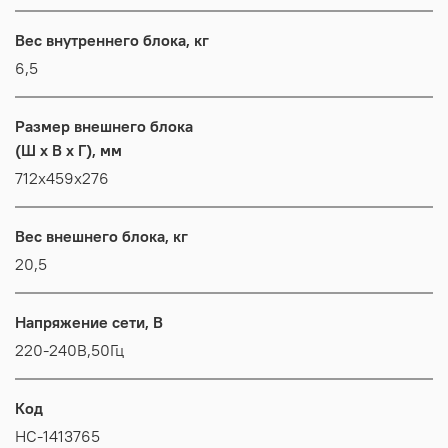
Вес внутреннего блока, кг
6,5
Размер внешнего блока
(Ш x В x Г), мм
712x459x276
Вес внешнего блока, кг
20,5
Напряжение сети, В
220-240В,50Гц
Код
НС-1413765