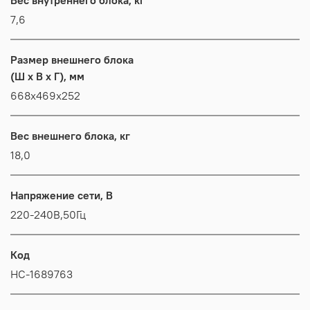
7,6
Размер внешнего блока
(Ш x В x Г), мм
668x469x252
Вес внешнего блока, кг
18,0
Напряжение сети, В
220-240В,50Гц
Код
НС-1689763