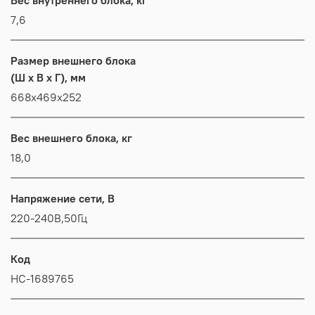
7,6
Размер внешнего блока
(Ш x В x Г), мм
668x469x252
Вес внешнего блока, кг
18,0
Напряжение сети, В
220-240В,50Гц
Код
НС-1689765