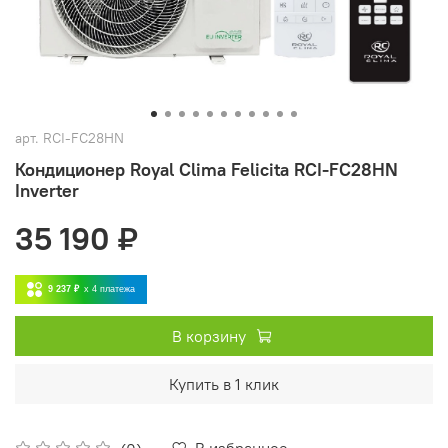
арт.
RCI-FC28HN
Кондиционер Royal Clima Felicita RCI-FC28HN
Inverter
35 190 ₽
9 237 ₽
x 4
платежа
В корзину
Купить в 1 клик
В избранное