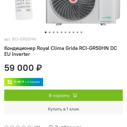
арт.
RCI-GR50HN
Кондиционер Royal Clima Grida RCI-GR50HN DC
EU Inverter
59 000 ₽
15 487 ₽
x 4
платежа
В корзину
Купить в 1 клик
В избранное