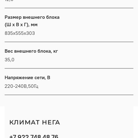
Размер внешнего блока
(Ш x В x Г), мм
835х555х303
Вес внешнего блока, кг
35,0
Напряжение сети, В
220-240В,50Гц
КЛИМАТ НЕГА
+7 922 748 48 76