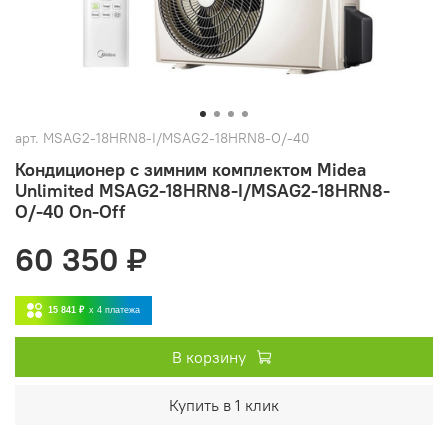
арт.
MSAG2-18HRN8-I/MSAG2-18HRN8-O/-40
Кондиционер с зимним комплектом Midea
Unlimited MSAG2-18HRN8-I/MSAG2-18HRN8-
O/-40 On-Off
60 350 ₽
15 841 ₽
x 4
платежа
В корзину
Купить в 1 клик