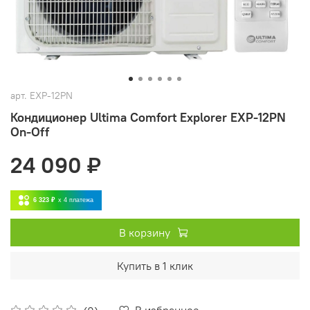
арт.
EXP-12PN
Кондиционер Ultima Comfort Explorer EXP-12PN
On-Off
24 090 ₽
6 323 ₽
x 4
платежа
В корзину
Купить в 1 клик
В избранное