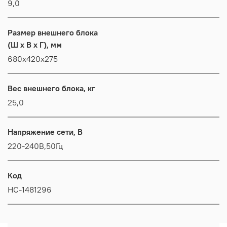
9,0
Размер внешнего блока
(Ш x В x Г), мм
680x420x275
Вес внешнего блока, кг
25,0
Напряжение сети, В
220-240В,50Гц
Код
НС-1481296