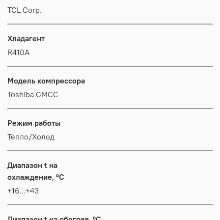
TCL Corp.
Хладагент
R410A
Модель компрессора
Toshiba GMCC
Режим работы
Тепло/Холод
Диапазон t на
охлаждение, °C
+16...+43
Диапазон t на обогрев, °C