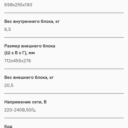
698x255x190
Вес внутреннего блока, кг
6,5
Размер внешнего блока
(Ш x В x Г), мм
712x459x276
Вес внешнего блока, кг
20,5
Напряжение сети, В
220-240В,50Гц
Код