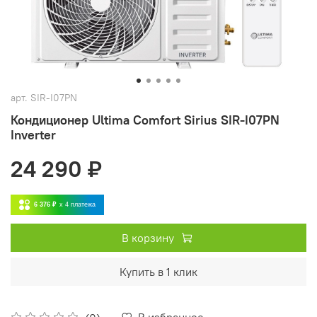
арт.
SIR-I07PN
Кондиционер Ultima Comfort Sirius SIR-I07PN
Inverter
24 290 ₽
6 376 ₽
x 4
платежа
В корзину
Купить в 1 клик
В избранное