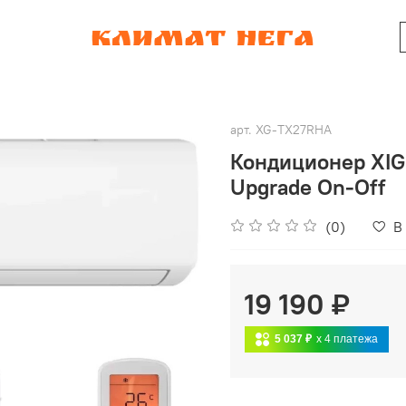
арт.
XG-TX27RHA
Кондиционер XIG
Upgrade On-Off
(0)
В
19 190 ₽
5 037 ₽
x 4
платежа