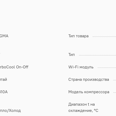
IGMA
Тип товара
7
Тип
rboCool On-Off
Wi-Fi модуль
итай
Страна производства
410A
Модель компрессора
Диапазон t на
епло/Холод
охлаждение, °C