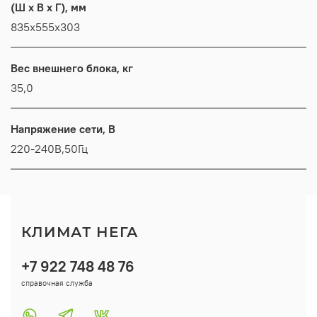
(Ш x В x Г), мм
835х555х303
Вес внешнего блока, кг
35,0
Напряжение сети, В
220-240В,50Гц
КЛИМАТ НЕГА
+7 922 748 48 76
справочная служба