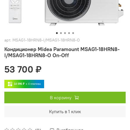
арт.
MSAG1-18HRN8-I/MSAG1-18HRN8-O
Кондиционер Midea Paramount MSAG1-18HRN8-
I/MSAG1-18HRN8-O On-Off
53 700 ₽
14 096 ₽
x 4
платежа
В корзину
Купить в 1 клик
В избранное