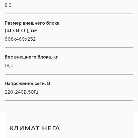
8,0
Размер внешнего блока
(Ш x В x Г), мм
668х469х252
Вес внешнего блока, кг
18,0
Напряжение сети, В
220-240В,50Гц
КЛИМАТ НЕГА