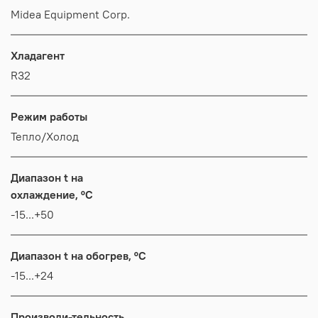
Midea Equipment Corp.
Хладагент
R32
Режим работы
Тепло/Холод
Диапазон t на
охлаждение, °C
-15...+50
Диапазон t на обогрев, °C
-15...+24
Производи-тельность