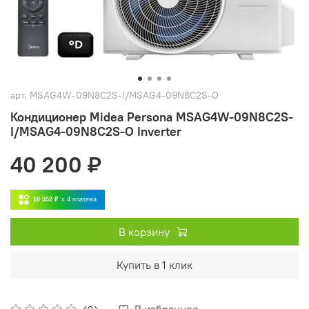
арт.
MSAG4W-09N8C2S-I/MSAG4-09N8C2S-O
Кондиционер Midea Persona MSAG4W-09N8C2S-
I/MSAG4-09N8C2S-O Inverter
40 200 ₽
10 552 ₽
x 4
платежа
В корзину
Купить в 1 клик
В избранное