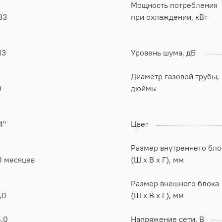
Мощность потребления
33
при охлаждении, кВт
13
Уровень шума, дБ
Диаметр газовой трубы,
0
дюймы
4"
Цвет
Размер внутреннего бло
0 месяцев
(Ш x В x Г), мм
Размер внешнего блока
,0
(Ш x В x Г), мм
,0
Напряжение сети, В