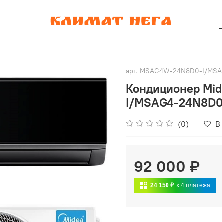
арт.
MSAG4W-24N8D0-I/MSA
Кондиционер Mi
I/MSAG4-24N8D0-O
(0)
В
92 000 ₽
24 150 ₽
x 4
платежа