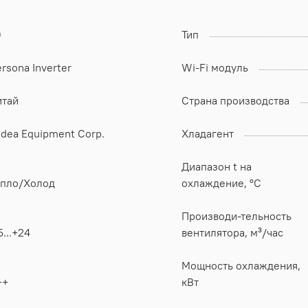
0
Тип
rsona Inverter
Wi-Fi модуль
итай
Страна производства
dea Equipment Corp.
Хладагент
Диапазон t на
епло/Холод
охлаждение, °C
Производи-тельность
5...+24
вентилятора, м³/час
Мощность охлаждения,
++
кВт