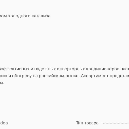
ром холодного катализа
оэффективных и надежных инверторных кондиционеров насте
ению и обогреву на российском рынке. Ассортимент предст
м.
idea
Тип товара