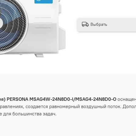
Выбрать
дея) PERSONA MSAG4W-24N8D0-I/MSAG4-24N8D0-O
оснащен
правлениях, создается равномерный воздушный поток. Доп
 для большинства задач.