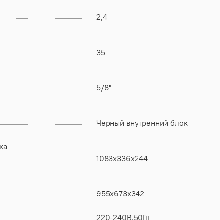
2,4
35
5/8"
Черный внутренний блок
ка
1083х336х244
955х673х342
220-240В,50Гц