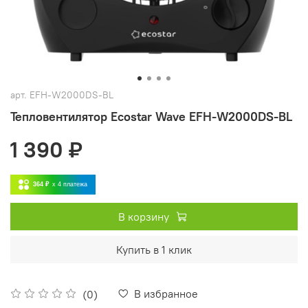
арт.
EFH-W2000DS-BL
Тепловентилятор Ecostar Wave EFH-W2000DS-BL
1 390 ₽
364 ₽
x 4
платежа
В корзину
Купить в 1 клик
В избранное
(0)