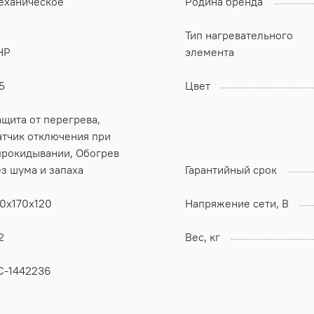
еханическое
Родина бренда
Тип нагревательного
НР
элемента
5
Цвет
щита от перегрева,
атчик отключения при
рокидывании, Обогрев
з шума и запаха
Гарантийный срок
20x170x120
Напряжение сети, В
2
Вес, кг
С-1442236