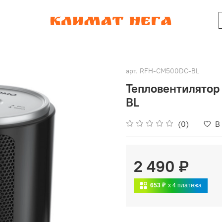
арт.
RFH-CM500DC-BL
Тепловентилятор
BL
(0)
В
2 490 ₽
653 ₽
x 4
платежа