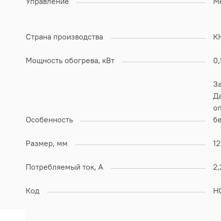
Управление
М
Страна производства
К
Мощность обогрева, кВт
0,
За
Д
оп
Особенность
бе
Размер, мм
1
Потребляемый ток, А
2,
Код
Н