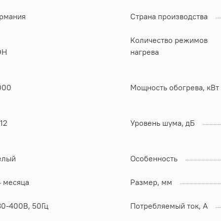
ермания
Страна производства
Количество режимов
ЭН
нагрева
000
Мощность обогрева, кВт
12
Уровень шума, дБ
елый
Особенность
4 месяца
Размер, мм
80-400В, 50Гц
Потребляемый ток, А