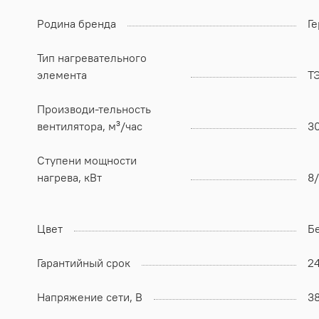
Родина бренда
Г
Тип нагревательного
элемента
Т
Производи-тельность
вентилятора, м³/час
3
Ступени мощности
нагрева, кВт
8/
Цвет
Б
Гарантийный срок
2
Напряжение сети, В
3