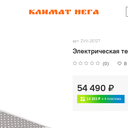
арт.
ZVV-2E12T
Электрическая те
(0)
В
54 490 ₽
14 303 ₽
x 4
платежа