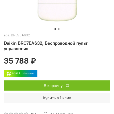
арт.
BRC7EA632
Daikin BRC7EA632, Беспроводной пульт
управления
35 788 ₽
9 394 ₽
x 4
платежа
В корзину
Купить в 1 клик
В избранное