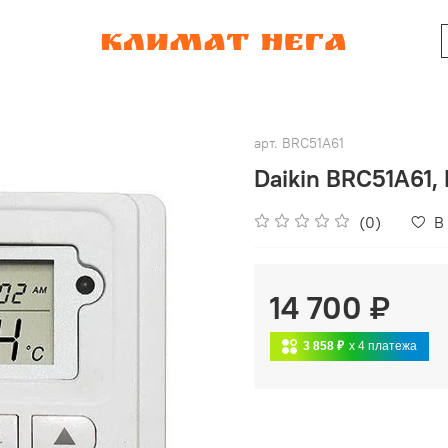
арт.
BRC51A61
Daikin BRC51A61,
(0)
В
14 700 ₽
3 858 ₽
x 4
платежа