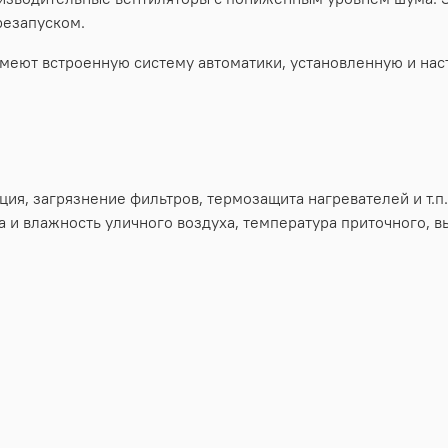
резапуском.
еют встроенную систему автоматики, установленную и наст
ия, загрязнение фильтров, термозащита нагревателей и т.п.
а и влажность уличного воздуха, температура приточного, 