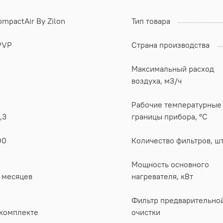
mpactAir By Zilon
Тип товара
PVP
Страна производства
Максимальный расход
воздуха, м3/ч
Рабочие температурные
,3
границы прибора, °C
00
Количество фильтров, шт
Мощность основного
2 месяцев
нагревателя, кВт
Фильтр предварительно
 комплекте
очистки