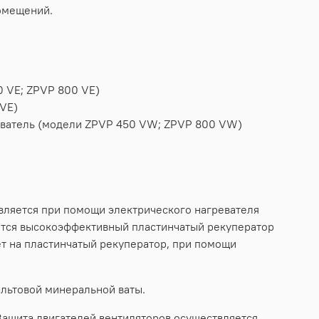
помещений.
0 VE; ZPVP 800 VE)
 VE)
реватель (модели ZPVP 450 VW; ZPVP 800 VW)
вляется при помощи электрического нагревателя
ется высокоэффективный пластинчатый рекуператор
т на пластинчатый рекуператор, при помощи
альтовой минеральной ваты.
ащита двигателей вентиляторов осуществляется