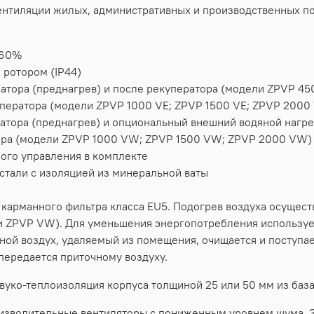
вентиляции жилых, административных и производственных 
 60%
 ротором (IP44)
атора (преднагрев) и после рекуператора (модели ZPVP 45
уператора (модели ZPVP 1000 VE; ZPVP 1500 VE; ZPVP 2000
ратора (преднагрев) и опциональный внешний водяной наг
тора (модели ZPVP 1000 VW; ZPVP 1500 VW; ZPVP 2000 VW)
ного управления в комплекте
стали с изоляцией из минеральной ваты
 карманного фильтра класса EU5. Подогрев воздуха осущест
ли ZPVP VW). Для уменьшения энергопотребления использу
ной воздух, удаляемый из помещения, очищается и поступае
 передается приточному воздуху.
вуко-теплоизоляция корпуса толщиной 25 или 50 мм из баз
оизводительные вентиляторы с пониженным уровнем шума. З