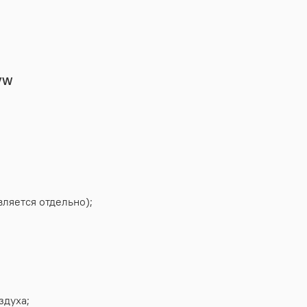
 VW
вляется отдельно);
здуха;