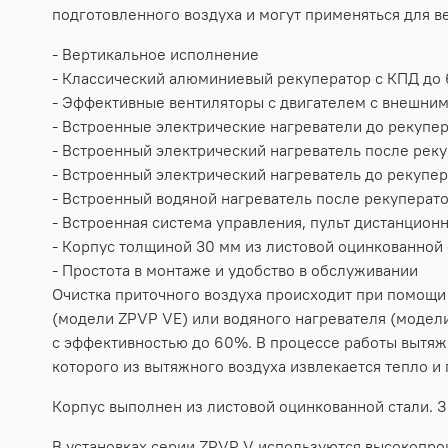
подготовленного воздуха и могут применяться для 
- Вертикальное исполнение
- Классический алюминиевый рекуператор с КПД до
- Эффективные вентиляторы с двигателем с внешним
- Встроенные электрические нагреватели до рекупер
- Встроенный электрический нагреватель после рек
- Встроенный электрический нагреватель до рекупе
- Встроенный водяной нагреватель после рекупера
- Встроенная система управления, пульт дистанцион
- Корпус толщиной 30 мм из листовой оцинкованной 
- Простота в монтаже и удобство в обслуживании
Очистка приточного воздуха происходит при помощи
(модели ZPVP VE) или водяного нагревателя (моде
с эффективностью до 60%. В процессе работы вытяж
которого из вытяжного воздуха извлекается тепло и
Корпус выполнен из листовой оцинкованной стали. З
В установках серии ZPVP V используются высокопр