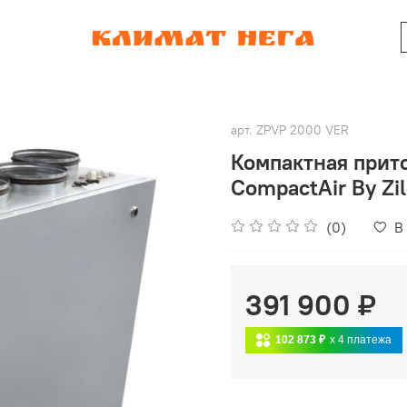
арт.
ZPVP 2000 VER
Компактная прит
CompactAir By Zi
(0)
В
391 900 ₽
102 873 ₽
x 4
платежа