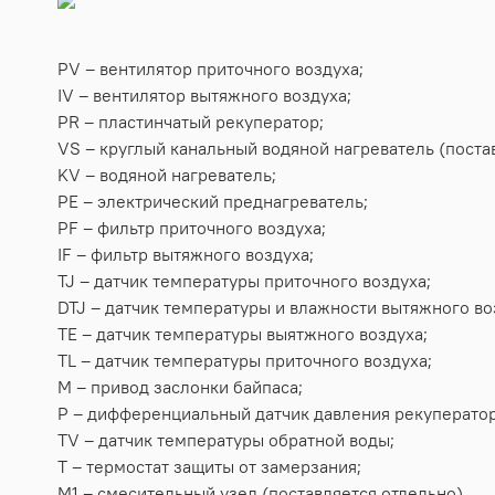
PV – вентилятор приточного воздуха;
IV – вентилятор вытяжного воздуха;
PR – пластинчатый рекуператор;
VS – круглый канальный водяной нагреватель (поста
KV – водяной нагреватель;
PE – электрический преднагреватель;
PF – фильтр приточного воздуха;
IF – фильтр вытяжного воздуха;
TJ – датчик температуры приточного воздуха;
DTJ – датчик температуры и влажности вытяжного во
TE – датчик температуры выятжного воздуха;
TL – датчик температуры приточного воздуха;
М – привод заслонки байпаса;
P – дифференциальный датчик давления рекуператор
TV – датчик температуры обратной воды;
T – термостат защиты от замерзания;
М1 – смесительный узел (поставляется отдельно).