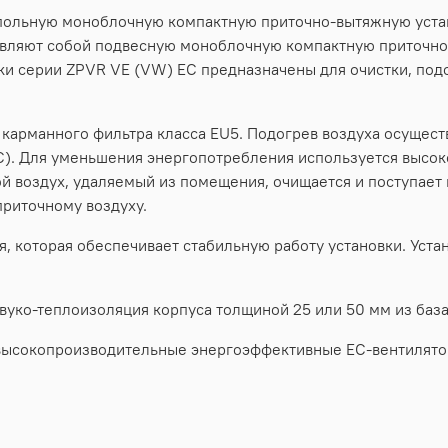
апольную моноблочную компактную приточно-вытяжную уста
авляют собой подвесную моноблочную компактную приточно
и серии ZPVR VE (VW) EC предназначены для очистки, подо
 карманного фильтра класса EU5. Подогрев воздуха осущест
C). Для уменьшения энергопотребления используется высо
й воздух, удаляемый из помещения, очищается и поступает 
приточному воздуху.
, которая обеспечивает стабильную работу установки. Уста
вуко-теплоизоляция корпуса толщиной 25 или 50 мм из баз
 высокопроизводительные энергоэффективные ЕС-вентилят