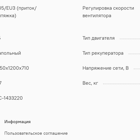
U5/EU3 (приток/
Регулировка скорости
ытяжка)
вентилятора
5
Тип двигателя
апольный
Тип рекуператора
350x1200x710
Напряжение сети, В
7
Вес, кг
С-1433220
Информация
Пользовательское соглашение