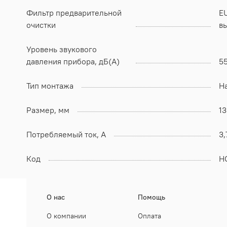
Фильтр предварительной
E
очистки
в
Уровень звукового
давления прибора, дБ(А)
5
Тип монтажа
Н
Размер, мм
1
Потребляемый ток, А
3,
Код
Н
О нас
Помощь
О компании
Оплата