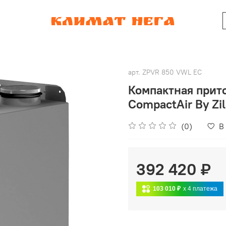
арт.
ZPVR 850 VWL EC
Компактная прит
CompactAir By Z
(0)
В
392 420 ₽
103 010 ₽
x 4
платежа