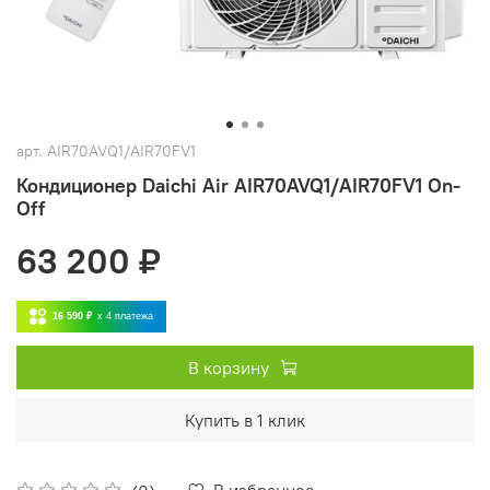
арт.
AIR70AVQ1/AIR70FV1
Кондиционер Daichi Air AIR70AVQ1/AIR70FV1 On-
Off
63 200 ₽
16 590 ₽
x 4
платежа
В корзину
Купить в 1 клик
В избранное