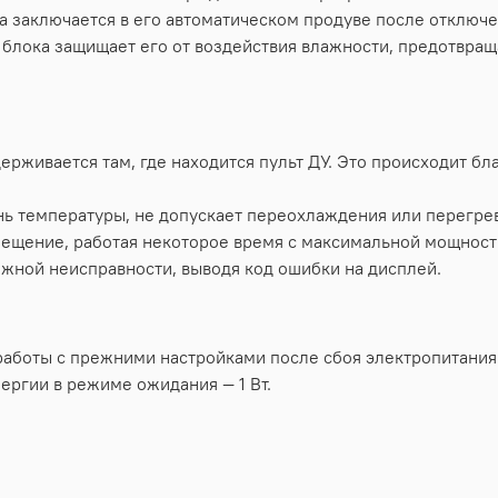
а заключается в его автоматическом продуве после отключ
 блока защищает его от воздействия влажности, предотвращ
рживается там, где находится пульт ДУ. Это происходит бл
ь температуры, не допускает переохлаждения или перегрев
мещение, работая некоторое время с максимальной мощност
жной неисправности, выводя код ошибки на дисплей.
работы с прежними настройками после сбоя электропитания
ргии в режиме ожидания — 1 Вт.