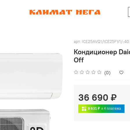
арт.
ICE25AVQ1/ICE25FV1/-40
Кондиционер Daic
Off
(0)
36 690 ₽
9 631 ₽
x 4
платежа