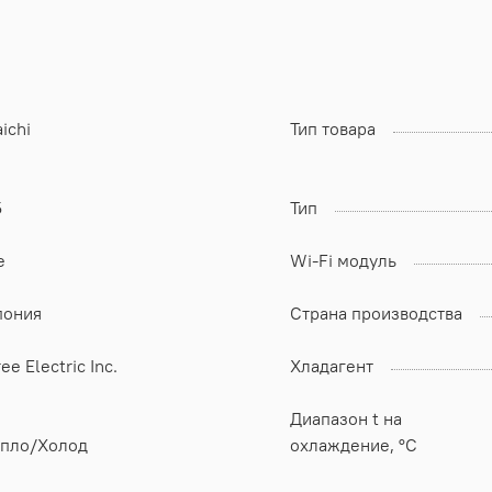
ichi
Тип товара
5
Тип
e
Wi-Fi модуль
пония
Страна производства
ee Electric Inc.
Хладагент
Диапазон t на
епло/Холод
охлаждение, °C