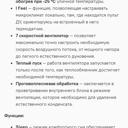
обогрев при -25 °С
уличной температуры.
I Feel
— функция, позволяющая настраивать
микроклимат локально, там, где находится пульт
ДУ, ориентируясь на встроенный в него
термодатчик.
7 скоростной вентилятор
— позволяет
максимально точно настроить необходимую
скорость воздушного потока, от мощного напора
до легкого естественного дуновения.
Теплый пуск
— работа вентилятора запускается
только после того, как теплообменник достигнет
необходимой температуры.
Противоплесневая обработка
—
заключается в
проветривании внутреннего блока в режиме
вентиляции, которое необходимо для удаления
естественного конденсата.
Функции:
Sleep
— режим комфортного сна обеспечивает