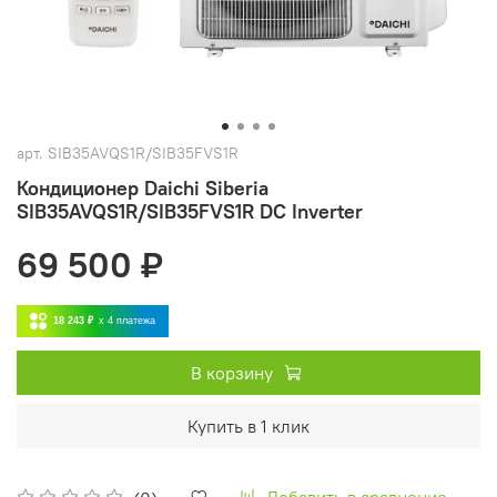
арт.
SIB35AVQS1R/SIB35FVS1R
Кондиционер Daichi Siberia
SIB35AVQS1R/SIB35FVS1R DC Inverter
69 500 ₽
18 243 ₽
x 4
платежа
В корзину
Купить в 1 клик
Добавить в сравнение