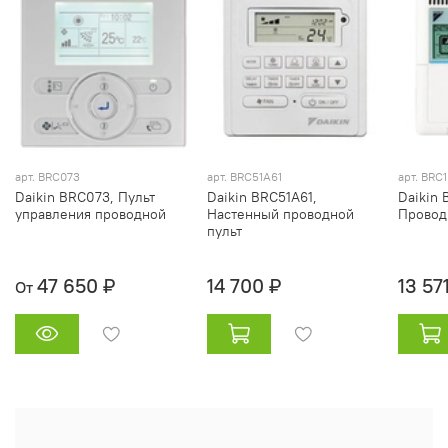
арт.
BRC073
арт. BRC51A61
арт. BRC
Daikin BRC073, Пульт
Daikin BRC51A61,
Daikin 
управления проводной
Настенный проводной
Провод
пульт
47 650 ₽
14 700 ₽
13 57
От