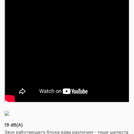
19 dB(A)
Звук работающего блока едва различим - тише шелеста