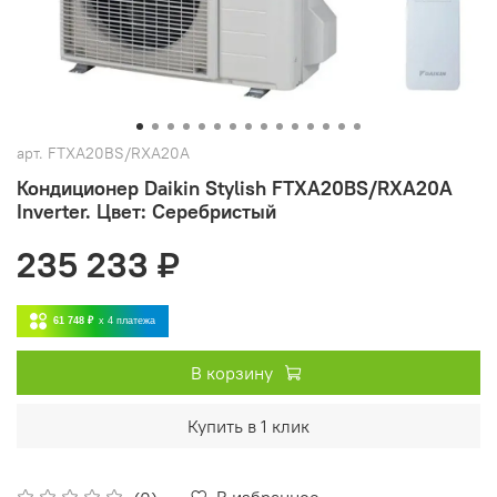
арт.
FTXA20BS/RXA20A
Кондиционер Daikin Stylish FTXA20BS/RXA20A
Inverter. Цвет: Серебристый
235 233 ₽
61 748 ₽
x 4
платежа
В корзину
Купить в 1 клик
В избранное