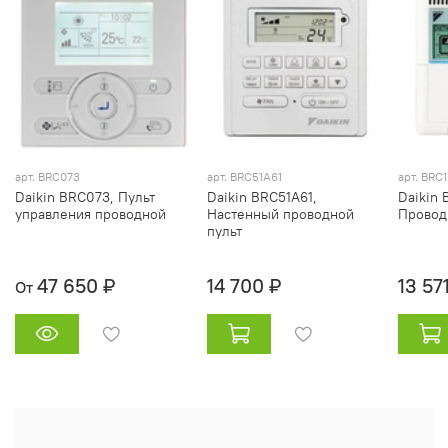
арт.
BRC073
арт. BRC51A61
арт. BRC
Daikin BRC073, Пульт
Daikin BRC51A61,
Daikin 
управления проводной
Настенный проводной
Провод
пульт
47 650 ₽
14 700 ₽
13 57
От