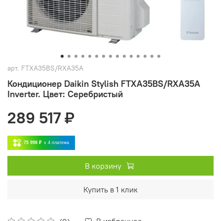
арт.
FTXA35BS/RXA35A
Кондиционер Daikin Stylish FTXA35BS/RXA35A
Inverter. Цвет: Серебристый
289 517 ₽
75 998 ₽
x 4
платежа
В корзину
Купить в 1 клик
В избранное