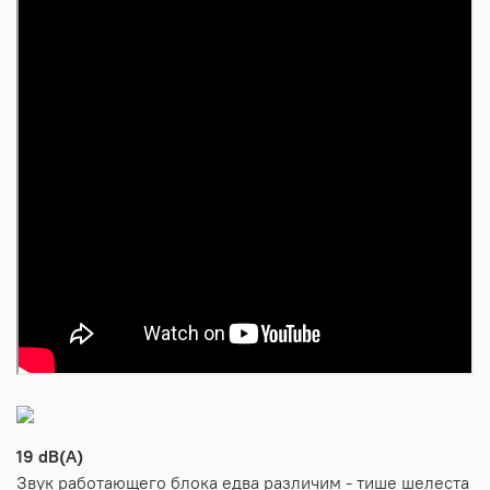
19 dB(A)
Звук работающего блока едва различим - тише шелеста