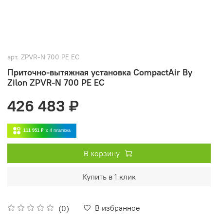
арт.
ZPVR-N 700 PE EC
Приточно-вытяжная установка CompactAir By
Zilon ZPVR-N 700 PE EC
426 483 ₽
111 951 ₽
x 4
платежа
В корзину
Купить в 1 клик
В избранное
(0)