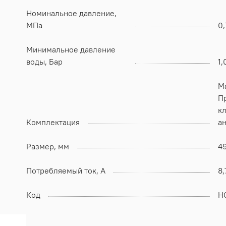
Номинальное давление,
МПа
0,
Минимальное давление
воды, Бар
1,
М
П
клап
Комплектация
а
Размер, мм
4
Потребляемый ток, А
8,
Код
Н