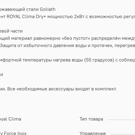
ржавеющей стали Goliath
нт ROYAL Clima Dry+ мощностью 2кВт с возможностью регул
евой части
ий материал равномерно «без пустот» распределён между
. Защита от избыточного давления воды и протечек, перегре
комфортной температуры нагрева воды (55 градусов) с собл
ли
ии. Все необходимые аксессуары входят в комплект.
yal Clima
Тип товара
y Force Inox
Управление