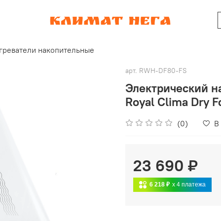
греватели накопительные
арт.
RWH-DF80-FS
Электрический н
Royal Clima Dry 
(0)
В
23 690 ₽
6 218 ₽
x 4
платежа