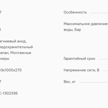
7
Особенность
Максимальное давление
0
воды, Бар
агниевый анод,
редохранительный
ан, Монтажные
нкеры
Гарантийный срок
93x1005x270
Напряжение сети, В
7
Вес, кг
С-1302336