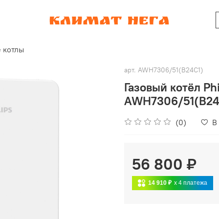
е котлы
арт.
AWH7306/51(B24C1)
Газовый котёл Phi
AWH7306/51(B24
(0)
В
56 800 ₽
14 910 ₽
x 4
платежа