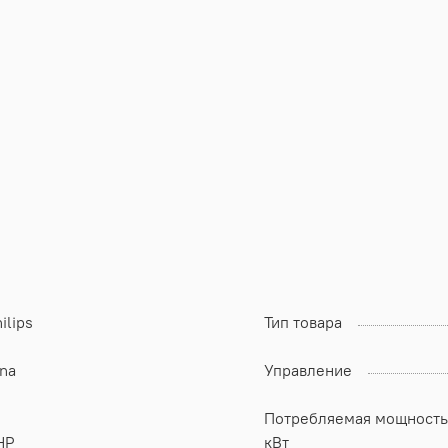
ilips
Тип товара
na
Управление
Потребляемая мощность
НР
кВт