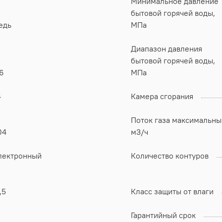
Минимальное давление
бытовой горячей воды,
едь
МПа
Диапазон давления
бытовой горячей воды,
6
МПа
4
Камера сгорания
Поток газа максимальны
04
м3/ч
лектронный
Количество контуров
,5
Класс защиты от влаги
Гарантийный срок