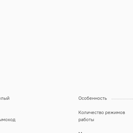
елый
Особенность
Количество режимов
ымоход
работы