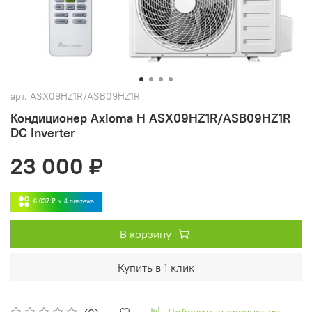
арт.
ASX09HZ1R/ASB09HZ1R
Кондиционер Axioma H ASX09HZ1R/ASB09HZ1R
DC Inverter
23 000 ₽
6 037 ₽
x 4
платежа
В корзину
Купить в 1 клик
Добавить в сравнение