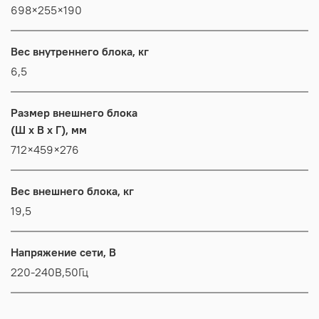
698×255×190
Вес внутреннего блока, кг
6,5
Размер внешнего блока
(Ш x В x Г), мм
712×459×276
Вес внешнего блока, кг
19,5
Напряжение сети, В
220-240В,50Гц