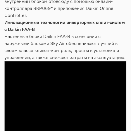
внутренним блоком отовсюду с помощью онлайн-
контроллера BRP069* и приложения Daikin Online
Controller.
Инновационные технологии инверторных сплит-систем
с Daikin FAA-B
Настенные блоки Daikin FAA-B в сочетании с
наружными блоками Sky Air обеспечивают лучший в
своем классе климат-контроль, просты в установке и
управлении, а также снижают затраты на эксплуатацию.