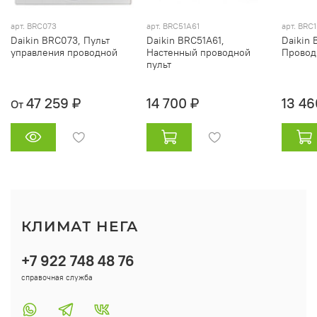
арт.
BRC073
арт. BRC51A61
арт. BRC
Daikin BRC073, Пульт
Daikin BRC51A61,
Daikin 
управления проводной
Настенный проводной
Провод
пульт
47 259 ₽
14 700 ₽
13 46
От
КЛИМАТ НЕГА
+7 922 748 48 76
справочная служба