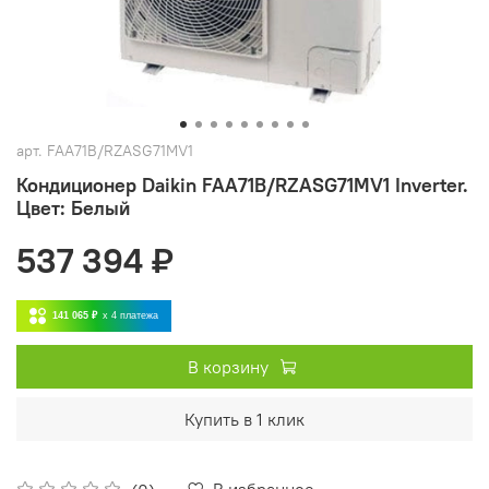
арт.
FAA71B/RZASG71MV1
Кондиционер Daikin FAA71B/RZASG71MV1 Inverter.
Цвет: Белый
537 394 ₽
141 065 ₽
x 4
платежа
В корзину
Купить в 1 клик
В избранное