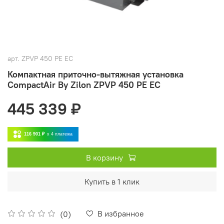
арт.
ZPVP 450 PE EC
Компактная приточно-вытяжная установка
CompactAir By Zilon ZPVP 450 PE EC
445 339 ₽
116 901 ₽
x 4
платежа
В корзину
Купить в 1 клик
В избранное
(0)